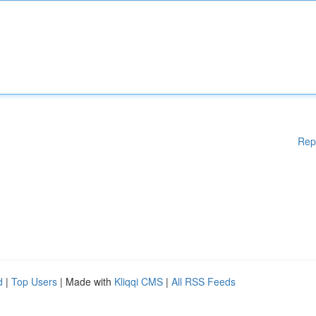
Rep
d
|
Top Users
| Made with
Kliqqi CMS
|
All RSS Feeds