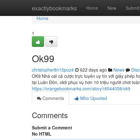
Home
exactlybookmarks
Home
New
Submit
Home
1
Ok99
christopher8n15puz4
622 days ago
News
Disc
OK9 Nhà cái cá cược trực tuyến uy tín với giấy phép 
tại Luân Đôn, ok9 phục vụ hơn 10 triệu người chơi to
https://orangebookmarks.com/story18544058/ok9
Comments
Who Upvoted
Comments
Submit a Comment
No HTML