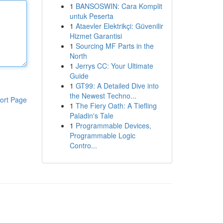
1
BANSOSWIN: Cara Komplit
untuk Peserta
1
Ataevler Elektrikçi: Güvenilir
Hizmet Garantisi
1
Sourcing MF Parts in the
North
1
Jerrys CC: Your Ultimate
Guide
1
GT99: A Detailed Dive into
the Newest Techno...
ort Page
1
The Fiery Oath: A Tiefling
Paladin's Tale
1
Programmable Devices,
Programmable Logic
Contro...