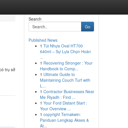
Search
Go
Published News
1
Túi Nhựa Oval HT700
640ml – Sự Lựa Chọn Hoàn
...
1
Recovering Stronger : Your
Handbook to Comp...
có trụ sở
1
Ultimate Guide to
Maintaining Couch Turf with
L...
1
Contractor Businesses Near
Me Riyadh : Find ...
1
Your Ford Distant Start :
Your Overview ...
1
copyright Ternakwin:
Panduan Lengkap Akses &
At...