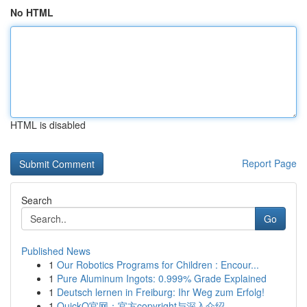
No HTML
HTML is disabled
Report Page
Search
Go
Published News
1
Our Robotics Programs for Children : Encour...
1
Pure Aluminum Ingots: 0.999% Grade Explained
1
Deutsch lernen in Freiburg: Ihr Weg zum Erfolg!
1
QuickQ官网：官方copyright与深入介绍