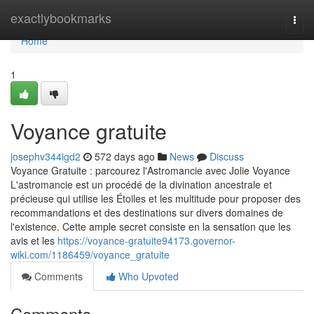
Home
exactlybookmarks
Togg
navi
Home
1
Voyance gratuite
josephv344igd2
572 days ago
News
Discuss
Voyance Gratuite : parcourez l'Astromancie avec Jolie Voyance
L'astromancie est un procédé de la divination ancestrale et
précieuse qui utilise les Étoiles et les multitude pour proposer des
recommandations et des destinations sur divers domaines de
l'existence. Cette ample secret consiste en la sensation que les
avis et les
https://voyance-gratuite94173.governor-
wiki.com/1186459/voyance_gratuite
Comments
Who Upvoted
Comments