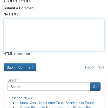
Submit a Comment
No HTML
HTML is disabled
Report Page
Search
Go
Published News
1
Know Your Rights After Truck Accidents in Fount...
1
Cheap Flights to Harare from the UK: Your Best ...