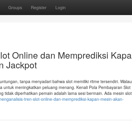
Groups
Register
Login
Slot Online dan Memprediksi Kap
n Jackpot
ungan, tanpa menyadari bahwa slot memiliki ritme tersendiri. Walau
 untuk meningkatkan peluang menang. Kenali Pola Pembayaran Slot
ng tidak diperhatikan pemain adalah lama sesi bermain. Ada mesin slo
enganalisis-tren-slot-online-dan-memprediksi-kapan-mesin-akan-