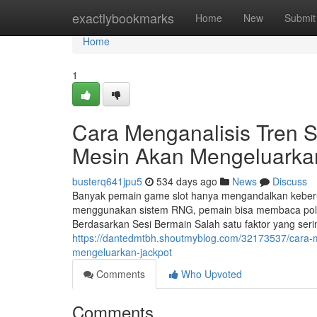
Home
exactlybookmarks
Home
New
Submit
Home
1
Cara Menganalisis Tren 
Mesin Akan Mengeluarka
busterq641jpu5
534 days ago
News
Discuss
Banyak pemain game slot hanya mengandalkan keberunt
menggunakan sistem RNG, pemain bisa membaca pola
Berdasarkan Sesi Bermain Salah satu faktor yang seri
https://dantedmtbh.shoutmyblog.com/32173537/cara-m
mengeluarkan-jackpot
Comments
Who Upvoted
Comments