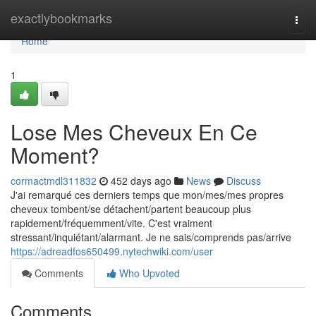
Home
exactlybookmarks
Togg
navi
Home
1
Lose Mes Cheveux En Ce
Moment?
cormactmdl311832
452 days ago
News
Discuss
J'ai remarqué ces derniers temps que mon/mes/mes propres
cheveux tombent/se détachent/partent beaucoup plus
rapidement/fréquemment/vite. C'est vraiment
stressant/inquiétant/alarmant. Je ne sais/comprends pas/arrive
https://adreadfos650499.nytechwiki.com/user
Comments
Who Upvoted
Comments