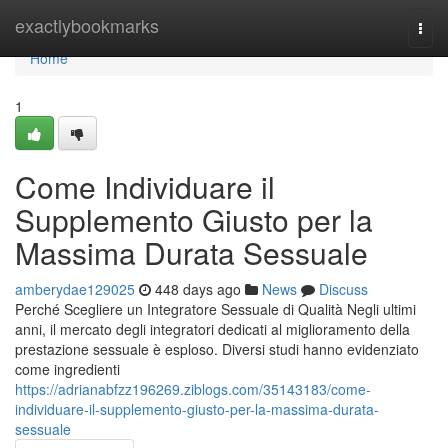
Home
exactlybookmarks
Togg
navi
Home
1
Come Individuare il
Supplemento Giusto per la
Massima Durata Sessuale
amberydae129025
448 days ago
News
Discuss
Perché Scegliere un Integratore Sessuale di Qualità Negli ultimi
anni, il mercato degli integratori dedicati al miglioramento della
prestazione sessuale è esploso. Diversi studi hanno evidenziato
come ingredienti
https://adrianabfzz196269.ziblogs.com/35143183/come-
individuare-il-supplemento-giusto-per-la-massima-durata-
sessuale