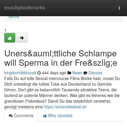
Home
exactlybookmarks
Togg
navi
Home
1
Uners&auml;ttliche Schlampe
will Sperma in der Fre&szlig;e
kingdomt986coa9
444 days ago
News
Discuss
Falls Du auf tolle Sexual intercourse Films Böcke hast, musst Du
Dich unbedingt die tollste Tube aus Deutschland zu Gemüte
führen. Dort gibt es bekanntlich Tausende attraktive Teens, die
laufend an potente Männer denken. Was gibt es feineres wie die
grandiosen Fickvideos? Damit Du das tatsächlich verstehst,
genügt meistens eine
https://arcanafestival.at/
Comments
Who Upvoted