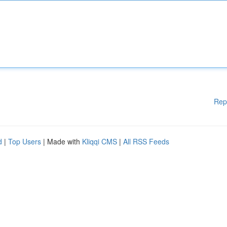
Rep
d
|
Top Users
| Made with
Kliqqi CMS
|
All RSS Feeds