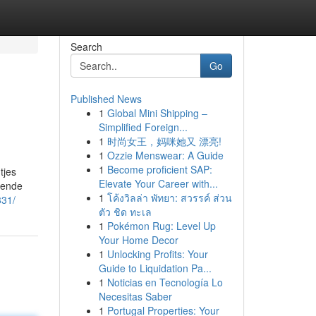
Search
Go
Published News
1
Global Mini Shipping –
Simplified Foreign...
1
时尚女王，妈咪她又 漂亮!
1
Ozzie Menswear: A Guide
1
Become proficient SAP:
tjes
Elevate Your Career with...
llende
1
โค้งวิลล่า พัทยา: สวรรค์ ส่วน
831/
ตัว ชิด ทะเล
1
Pokémon Rug: Level Up
Your Home Decor
1
Unlocking Profits: Your
Guide to Liquidation Pa...
1
Noticias en Tecnología Lo
Necesitas Saber
1
Portugal Properties: Your