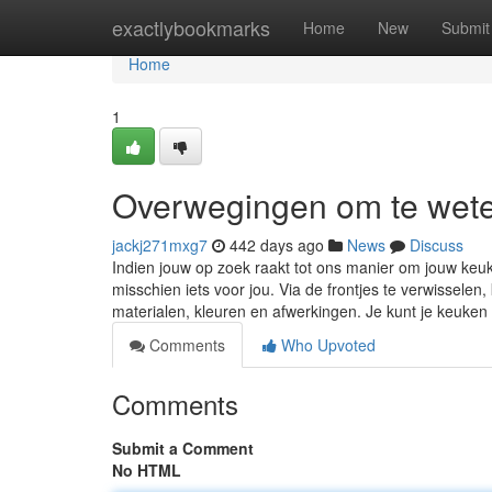
Home
exactlybookmarks
Home
New
Submit
Home
1
Overwegingen om te wete
jackj271mxg7
442 days ago
News
Discuss
Indien jouw op zoek raakt tot ons manier om jouw keu
misschien iets voor jou. Via de frontjes te verwisselen
materialen, kleuren en afwerkingen. Je kunt je keuke
Comments
Who Upvoted
Comments
Submit a Comment
No HTML