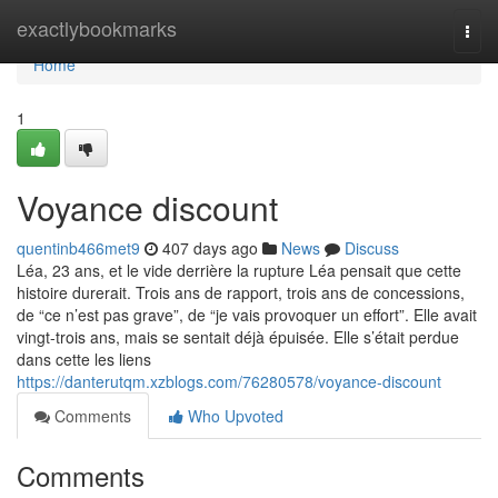
Home
exactlybookmarks
Togg
navi
Home
1
Voyance discount
quentinb466met9
407 days ago
News
Discuss
Léa, 23 ans, et le vide derrière la rupture Léa pensait que cette
histoire durerait. Trois ans de rapport, trois ans de concessions,
de “ce n’est pas grave”, de “je vais provoquer un effort”. Elle avait
vingt-trois ans, mais se sentait déjà épuisée. Elle s’était perdue
dans cette les liens
https://danterutqm.xzblogs.com/76280578/voyance-discount
Comments
Who Upvoted
Comments