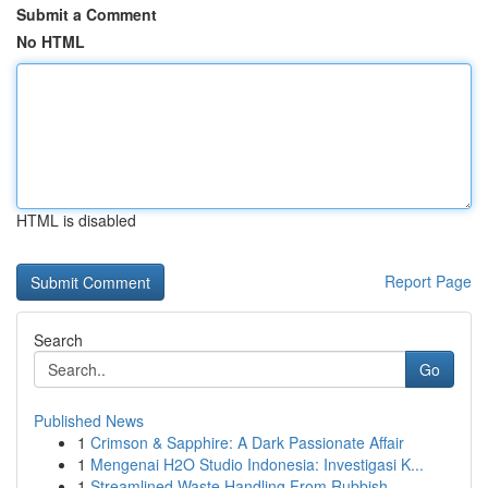
Submit a Comment
No HTML
HTML is disabled
Report Page
Search
Go
Published News
1
Crimson & Sapphire: A Dark Passionate Affair
1
Mengenai H2O Studio Indonesia: Investigasi K...
1
Streamlined Waste Handling From Rubbish