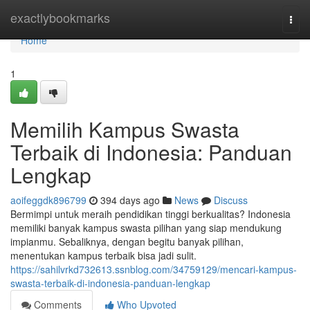
Home
exactlybookmarks
Togg
navi
Home
1
Memilih Kampus Swasta
Terbaik di Indonesia: Panduan
Lengkap
aoifeggdk896799
394 days ago
News
Discuss
Bermimpi untuk meraih pendidikan tinggi berkualitas? Indonesia
memiliki banyak kampus swasta pilihan yang siap mendukung
impianmu. Sebaliknya, dengan begitu banyak pilihan,
menentukan kampus terbaik bisa jadi sulit.
https://sahilvrkd732613.ssnblog.com/34759129/mencari-kampus-
swasta-terbaik-di-indonesia-panduan-lengkap
Comments
Who Upvoted