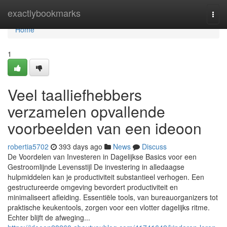
Home
exactlybookmarks
Togg
navi
Home
1
Veel taalliefhebbers
verzamelen opvallende
voorbeelden van een ideoon
robertia5702
393 days ago
News
Discuss
De Voordelen van Investeren in Dagelijkse Basics voor een
Gestroomlijnde Levensstijl De investering in alledaagse
hulpmiddelen kan je productiviteit substantieel verhogen. Een
gestructureerde omgeving bevordert productiviteit en
minimaliseert afleiding. Essentiële tools, van bureauorganizers tot
praktische keukentools, zorgen voor een vlotter dagelijks ritme.
Echter blijft de afweging...