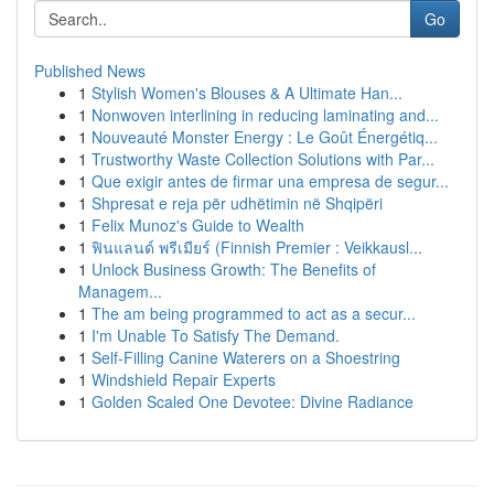
Go
Published News
1
Stylish Women's Blouses & A Ultimate Han...
1
Nonwoven interlining in reducing laminating and...
1
Nouveauté Monster Energy : Le Goût Énergétiq...
1
Trustworthy Waste Collection Solutions with Par...
1
Que exigir antes de firmar una empresa de segur...
1
Shpresat e reja për udhëtimin në Shqipëri
1
Felix Munoz's Guide to Wealth
1
ฟินแลนด์ พรีเมียร์ (Finnish Premier : Veikkausl...
1
Unlock Business Growth: The Benefits of
Managem...
1
The am being programmed to act as a secur...
1
I'm Unable To Satisfy The Demand.
1
Self-Filling Canine Waterers on a Shoestring
1
Windshield Repair Experts
1
Golden Scaled One Devotee: Divine Radiance