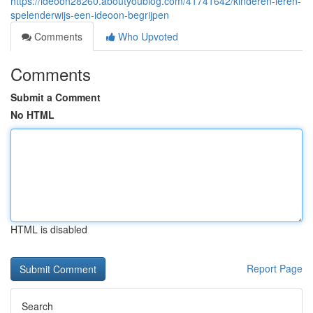
https://ideoon28260.aboutyoublog.com/41741642/kinderen-leren-
spelenderwijs-een-ideoon-begrijpen
Comments
Who Upvoted
Comments
Submit a Comment
No HTML
HTML is disabled
Report Page
Search