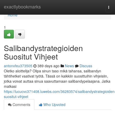
Home
exactlybookmarks
Tog
navi
Home
1
Salibandystrategioiden
Suositut Vihjeet
antonxfeu373505
389 days ago
News
Discuss
Oletko aloittelija? Olipa sinun taso mikä tahansa, salibandyn
tähtihetket vaativat työtä. Tässä on kaikkiin suosittuihin vihjeisiin,
jotka voivat auttaa sinua saavuttamaan salibandypelaajana. Jatka
matkasi
https://lucucvc371408.luwebs.com/36283574/salibandystrategioiden
suositut-vihjeet
Comments
Who Upvoted