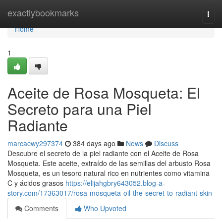
Home
exactlybookmarks
Togg
navi
Home
1
Aceite de Rosa Mosqueta: El
Secreto para una Piel
Radiante
marcacwy297374
384 days ago
News
Discuss
Descubre el secreto de la piel radiante con el Aceite de Rosa
Mosqueta. Este aceite, extraído de las semillas del arbusto Rosa
Mosqueta, es un tesoro natural rico en nutrientes como vitamina
C y ácidos grasos
https://elijahgbry643052.blog-a-
story.com/17363017/rosa-mosqueta-oil-the-secret-to-radiant-skin
Comments
Who Upvoted