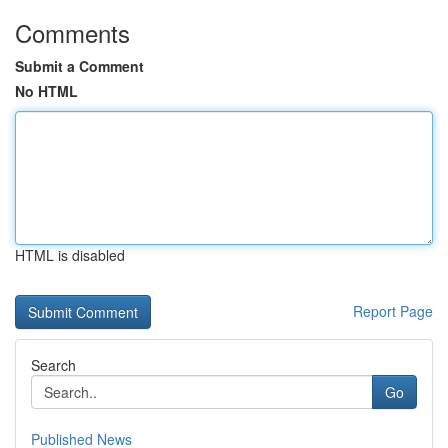
Comments
Submit a Comment
No HTML
HTML is disabled
Report Page
Search
Go
Published News