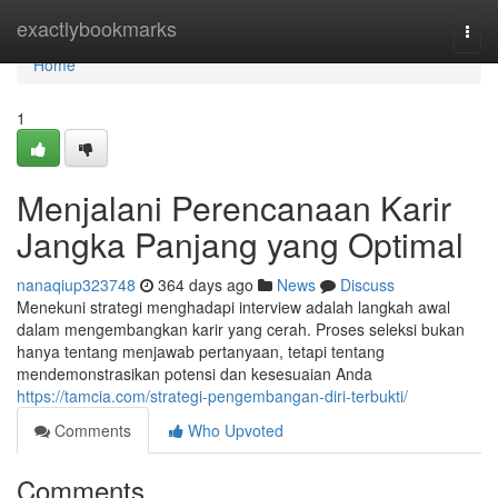
Home
exactlybookmarks
Togg
navi
Home
1
Menjalani Perencanaan Karir
Jangka Panjang yang Optimal
nanaqiup323748
364 days ago
News
Discuss
Menekuni strategi menghadapi interview adalah langkah awal
dalam mengembangkan karir yang cerah. Proses seleksi bukan
hanya tentang menjawab pertanyaan, tetapi tentang
mendemonstrasikan potensi dan kesesuaian Anda
https://tamcia.com/strategi-pengembangan-diri-terbukti/
Comments
Who Upvoted
Comments