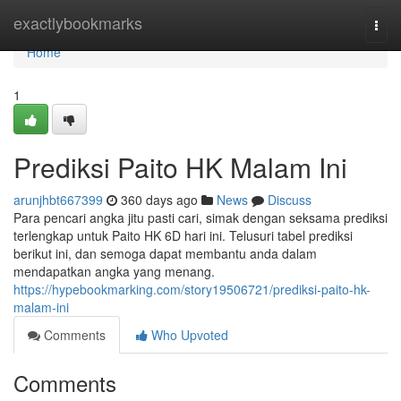
Home
exactlybookmarks
Togg
navi
Home
1
Prediksi Paito HK Malam Ini
arunjhbt667399
360 days ago
News
Discuss
Para pencari angka jitu pasti cari, simak dengan seksama prediksi
terlengkap untuk Paito HK 6D hari ini. Telusuri tabel prediksi
berikut ini, dan semoga dapat membantu anda dalam
mendapatkan angka yang menang.
https://hypebookmarking.com/story19506721/prediksi-paito-hk-
malam-ini
Comments
Who Upvoted
Comments