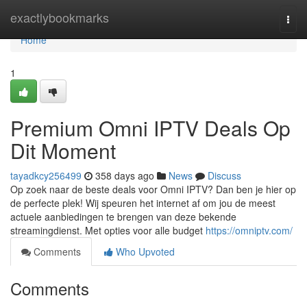
Home
exactlybookmarks
Togg
navi
Home
1
Premium Omni IPTV Deals Op
Dit Moment
tayadkcy256499
358 days ago
News
Discuss
Op zoek naar de beste deals voor Omni IPTV? Dan ben je hier op
de perfecte plek! Wij speuren het internet af om jou de meest
actuele aanbiedingen te brengen van deze bekende
streamingdienst. Met opties voor alle budget
https://omniptv.com/
Comments
Who Upvoted
Comments