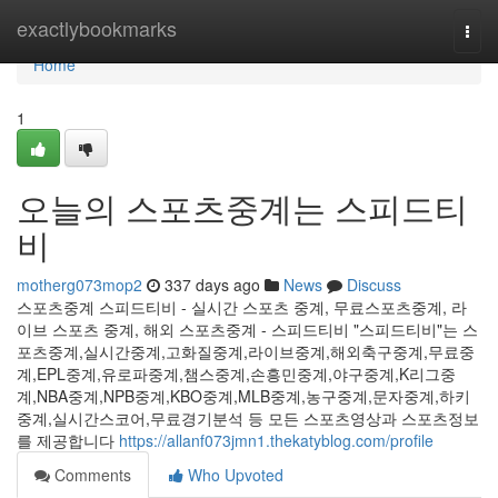
Home
exactlybookmarks
Togg
navi
Home
1
오늘의 스포츠중계는 스피드티
비
motherg073mop2
337 days ago
News
Discuss
스포츠중계 스피드티비 - 실시간 스포츠 중계, 무료스포츠중계, 라
이브 스포츠 중계, 해외 스포츠중계 - 스피드티비 "스피드티비"는 스
포츠중계,실시간중계,고화질중계,라이브중계,해외축구중계,무료중
계,EPL중계,유로파중계,챔스중계,손흥민중계,야구중계,K리그중
계,NBA중계,NPB중계,KBO중계,MLB중계,농구중계,문자중계,하키
중계,실시간스코어,무료경기분석 등 모든 스포츠영상과 스포츠정보
를 제공합니다
https://allanf073jmn1.thekatyblog.com/profile
Comments
Who Upvoted