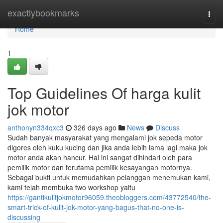
Home
exactlybookmarks
Togg
navi
Home
1
Top Guidelines Of harga kulit
jok motor
anthonyn334qxc3
326 days ago
News
Discuss
Sudah banyak masyarakat yang mengalami jok sepeda motor
digores oleh kuku kucing dan jika anda lebih lama lagi maka jok
motor anda akan hancur. Hal ini sangat dihindari oleh para
pemilik motor dan terutama pemilik kesayangan motornya.
Sebagai bukti untuk memudahkan pelanggan menemukan kami,
kami telah membuka two workshop yaitu
https://gantikulitjokmotor96059.theobloggers.com/43772540/the-
smart-trick-of-kulit-jok-motor-yang-bagus-that-no-one-is-
discussing