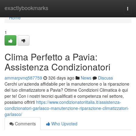
Home
exactlybookmarks
Togg
navi
Home
1
Clima Perfetto a Pavia:
Assistenza Condizionatori
ammarpvnq587759
326 days ago
News
Discuss
Cerchi un'azienda affidabile per la manutenzione o la riparazione
del tuo climatizzatore a Pavia? Ottime Condizioni Climatica è qui
per te! Con i nostri tecnici qualificati e competenza nel settore,
possiamo offrirti
https://www.condizionatoriitalia.it/assistenza-
condizionatori-garlasco-manutenzione-riparazione-climatizzatori-
garlasco/
Comments
Who Upvoted