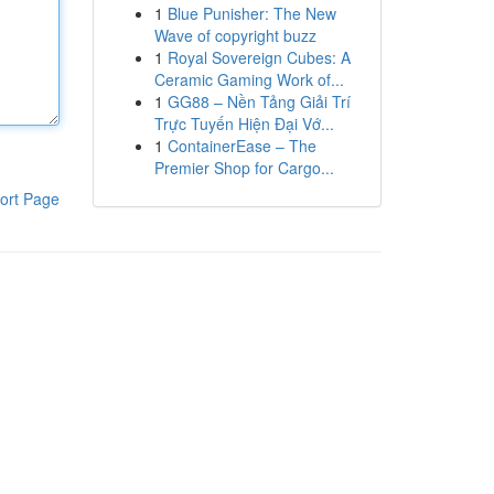
1
Blue Punisher: The New
Wave of copyright buzz
1
Royal Sovereign Cubes: A
Ceramic Gaming Work of...
1
GG88 – Nền Tảng Giải Trí
Trực Tuyến Hiện Đại Vớ...
1
ContainerEase – The
Premier Shop for Cargo...
ort Page