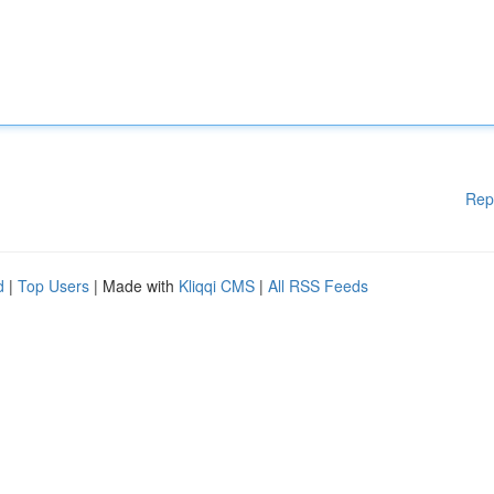
Rep
d
|
Top Users
| Made with
Kliqqi CMS
|
All RSS Feeds