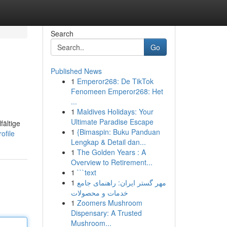
Search
Go
Published News
1
Emperor268: De TikTok
Fenomeen Emperor268: Het
...
1
Maldives Holidays: Your
Ultimate Paradise Escape
fältige
1
{Bimaspin: Buku Panduan
ofile
Lengkap & Detail dan...
1
The Golden Years : A
Overview to Retirement...
1
```text
1
مهر گستر ایران: راهنمای جامع
خدمات و محصولات
1
Zoomers Mushroom
Dispensary: A Trusted
Mushroom...