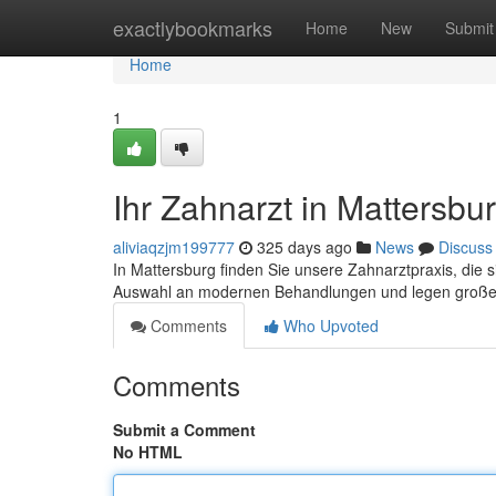
Home
exactlybookmarks
Home
New
Submit
Home
1
Ihr Zahnarzt in Mattersbur
aliviaqzjm199777
325 days ago
News
Discuss
In Mattersburg finden Sie unsere Zahnarztpraxis, die si
Auswahl an modernen Behandlungen und legen großen
Comments
Who Upvoted
Comments
Submit a Comment
No HTML