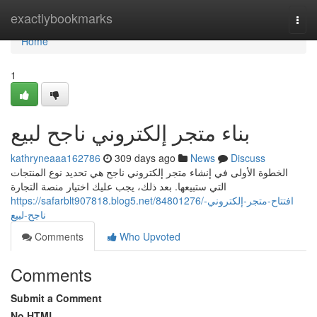
Home
exactlybookmarks
Togg
navi
Home
1
بناء متجر إلكتروني ناجح لبيع
kathryneaaa162786
309 days ago
News
Discuss
الخطوة الأولى في إنشاء متجر إلكتروني ناجح هي تحديد نوع المنتجات
التي ستبيعها. بعد ذلك، يجب عليك اختيار منصة التجارة
https://safarblt907818.blog5.net/84801276/افتتاح-متجر-إلكتروني-
ناجح-لبيع
Comments
Who Upvoted
Comments
Submit a Comment
No HTML