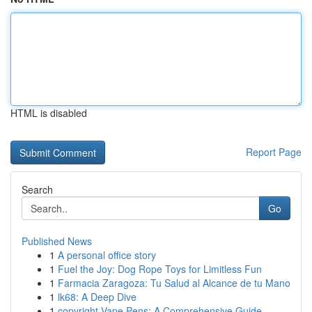
HTML is disabled
Report Page
Search
Go
Published News
1
A personal office story
1
Fuel the Joy: Dog Rope Toys for Limitless Fun
1
Farmacia Zaragoza: Tu Salud al Alcance de tu Mano
1
lk68: A Deep Dive
1
copyright Vape Pens: A Comprehensive Guide