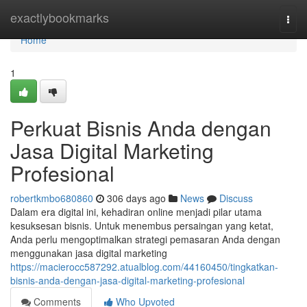
Home
exactlybookmarks
Togg
navi
Home
1
Perkuat Bisnis Anda dengan
Jasa Digital Marketing
Profesional
robertkmbo680860
306 days ago
News
Discuss
Dalam era digital ini, kehadiran online menjadi pilar utama
kesuksesan bisnis. Untuk menembus persaingan yang ketat,
Anda perlu mengoptimalkan strategi pemasaran Anda dengan
menggunakan jasa digital marketing
https://macierocc587292.atualblog.com/44160450/tingkatkan-
bisnis-anda-dengan-jasa-digital-marketing-profesional
Comments
Who Upvoted