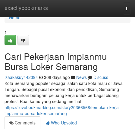
Home
exactlybookmarks
Togg
navi
Home
1
Cari Pekerjaan Impianmu
Bursa Loker Semarang
izaakakuy442394
308 days ago
News
Discuss
Kota Semarang populer sebagai salah satu kota maju di Jawa
Tengah. Sebagai pusat ekonomi dan pendidikan, Semarang
menawarkan beragam peluang kerja untuk berbagai bidang
profesi. Buat kamu yang sedang melihat
https://ilovebookmarking.com/story20366568/temukan-kerja-
impianmu-bursa-loker-semarang
Comments
Who Upvoted