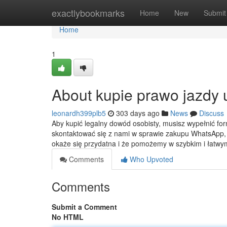
Home
exactlybookmarks
Home
New
Submit
Home
1
About kupie prawo jazdy 
leonardh399plb5
303 days ago
News
Discuss
Aby kupić legalny dowód osobisty, musisz wypełnić for
skontaktować się z nami w sprawie zakupu WhatsApp, 
okaże się przydatna i że pomożemy w szybkim i łat
Comments
Who Upvoted
Comments
Submit a Comment
No HTML