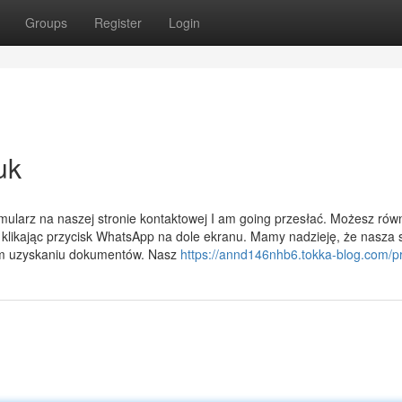
Groups
Register
Login
uk
mularz na naszej stronie kontaktowej I am going przesłać. Możesz rów
klikając przycisk WhatsApp na dole ekranu. Mamy nadzieję, że nasza 
wym uzyskaniu dokumentów. Nasz
https://annd146nhb6.tokka-blog.com/pr