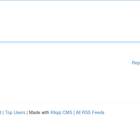
Rep
d
|
Top Users
| Made with
Kliqqi CMS
|
All RSS Feeds