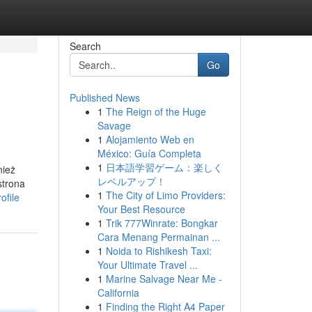
Search
Go
Published News
1
The Reign of the Huge
Savage
1
Alojamiento Web en
México: Guía Completa
1
日本語学習ゲーム：楽しく
nież
レベルアップ！
strona
1
The City of Limo Providers:
ofile
Your Best Resource
1
Trik 777Winrate: Bongkar
Cara Menang Permainan ...
1
Noida to Rishikesh Taxi:
Your Ultimate Travel ...
1
Marine Salvage Near Me -
California
1
Finding the Right A4 Paper