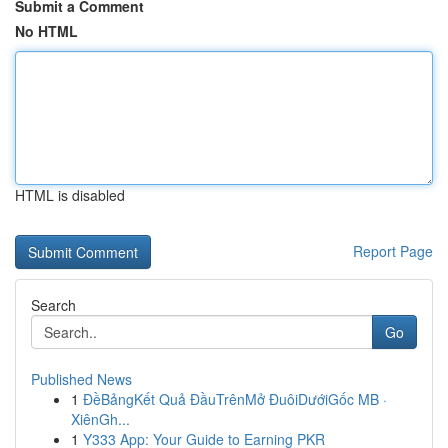
Submit a Comment
No HTML
HTML is disabled
Report Page
Search
Go
Published News
1
ĐềBảngKết Quả ĐầuTrênMở ĐuôiDướiGốc MB ·
XiênGh...
1
Y333 App: Your Guide to Earning PKR