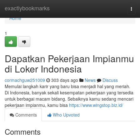
Home
exactlybookmarks
Togg
navi
Home
1
Dapatkan Pekerjaan Impianmu
di Loker Indonesia
cormachguw251009
303 days ago
News
Discuss
Memulai langkah karir yang baru bisa menjadi hal yang meriah.
Di Indonesia, banyak sekali kesempatan pekerjaan yang tersedia
untuk berbagai macam bidang. Sebaiknya kamu sedang mencari
pekerjaan impianmu, kamu bisa
https://www.wingstop.biz.id/
Comments
Who Upvoted
Comments