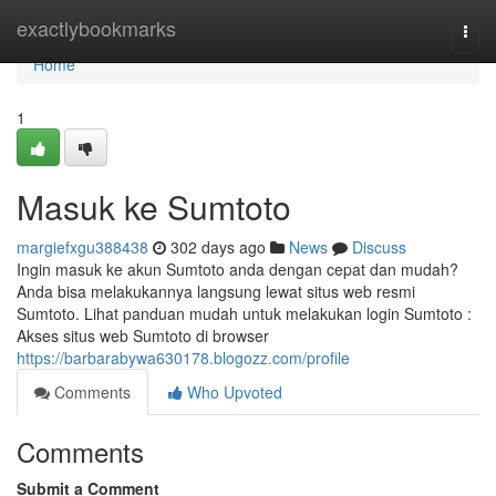
Home
exactlybookmarks
Togg
navi
Home
1
Masuk ke Sumtoto
margiefxgu388438
302 days ago
News
Discuss
Ingin masuk ke akun Sumtoto anda dengan cepat dan mudah?
Anda bisa melakukannya langsung lewat situs web resmi
Sumtoto. Lihat panduan mudah untuk melakukan login Sumtoto :
Akses situs web Sumtoto di browser
https://barbarabywa630178.blogozz.com/profile
Comments
Who Upvoted
Comments
Submit a Comment