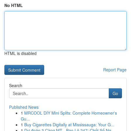
No HTML
HTML is disabled
Report Page
Search
Go
Published News
1
MRCOOL DIY Mini Splits: Complete Homeowner's
Gu...
1
Buy Cigarettes Digitally at Mississauga: Your G...
1
Dự đoán 3 Càng MT - Bao Lô 247: Chốt Số Ng...