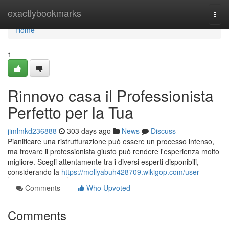
Home
exactlybookmarks
Togg
navi
Home
1
Rinnovo casa il Professionista
Perfetto per la Tua
jimlmkd236888
303 days ago
News
Discuss
Pianificare una ristrutturazione può essere un processo intenso,
ma trovare il professionista giusto può rendere l'esperienza molto
migliore. Scegli attentamente tra i diversi esperti disponibili,
considerando la
https://mollyabuh428709.wikigop.com/user
Comments
Who Upvoted
Comments