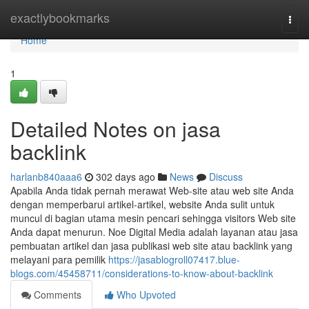
Home
exactlybookmarks
Togg
navi
Home
1
Detailed Notes on jasa
backlink
harlanb840aaa6
302 days ago
News
Discuss
Apabila Anda tidak pernah merawat Web-site atau web site Anda
dengan memperbarui artikel-artikel, website Anda sulit untuk
muncul di bagian utama mesin pencari sehingga visitors Web site
Anda dapat menurun. Noe Digital Media adalah layanan atau jasa
pembuatan artikel dan jasa publikasi web site atau backlink yang
melayani para pemilik
https://jasablogroll07417.blue-
blogs.com/45458711/considerations-to-know-about-backlink
Comments
Who Upvoted