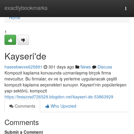
Home
exactlybookmarks
Togg
navi
Home
1
Kayseri'de
haseebwvxe625891
301 days ago
News
Discuss
Kompozit kaplama konusunda uzmanlaşmış birçok firma
mevcuttur. Bu firmalar, ev ve iş yerlerine uygulanacak çeşitli
kompozit kaplama seçenekleri sunuyor. Kayseri'nin popülerleşen
yapı sektörü, kompozit
https://tesszvsd726529.blogdon.net/kayseri-de-53863929
Comments
Who Upvoted
Comments
Submit a Comment