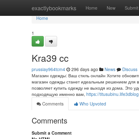
Home
exactlybookmarks
Home
New
Submit
Home
1
Kra39 cc
prussiay964tcm4
296 days ago
News
Discuss
Магазин одежды: Ваш стиль онлайн Хотите обновит
магазин одежды станет идеальным решением для в
позволяет купить одежду не выходя из дома. Это у
подходящую именно вам,
https://titusubinu.life3db
Comments
Who Upvoted
Comments
Submit a Comment