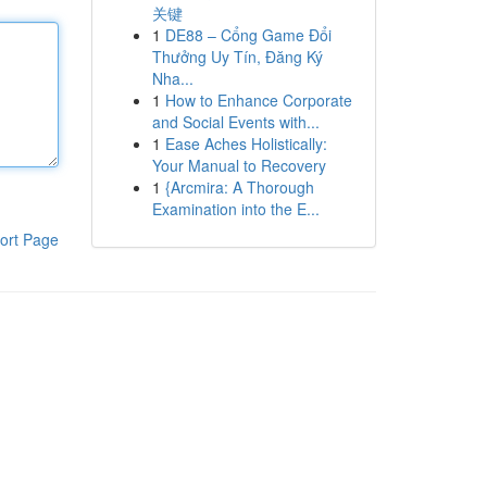
关键
1
DE88 – Cổng Game Đổi
Thưởng Uy Tín, Đăng Ký
Nha...
1
How to Enhance Corporate
and Social Events with...
1
Ease Aches Holistically:
Your Manual to Recovery
1
{Arcmira: A Thorough
Examination into the E...
ort Page