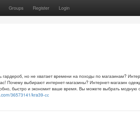
Groups
Register
Login
ь гардероб, но не хватает времени на походы по магазинам? Интер
ас! Почему выбирают интернет-магазины? Интернет-магазин одеж
добно, быстро и экономит ваше время. Вы можете выбрать модную 
log.com/36573141/kra39-сс