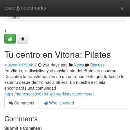
Home
exactlybookmarks
Togg
navi
Home
1
Tu centro en Vitoria: Pilates
louiseofxe798497
294 days ago
News
Discuss
En Vitoria, la disciplina y el movimiento del Pilates te esperan.
Descubre la transformación de un entrenamiento que fortalece tu
espíritu desde dentro hacia afuera. En nuestra escuela,
encontrarás una comunidad
https://agneseltc998184.wikiworldstock.com/user
Comments
Who Upvoted
Comments
Submit a Comment