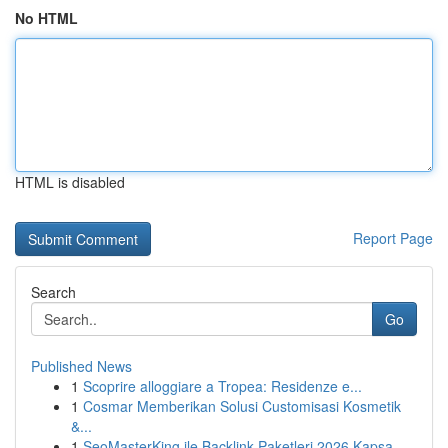
No HTML
HTML is disabled
Report Page
Search
Go
Published News
1
Scoprire alloggiare a Tropea: Residenze e...
1
Cosmar Memberikan Solusi Customisasi Kosmetik
&...
1
SeoMasterKing ile Backlink Paketleri 2026 Kapsa...