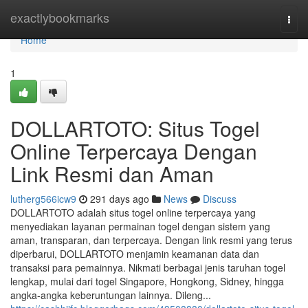
Home
exactlybookmarks
Togg
navi
Home
1
DOLLARTOTO: Situs Togel
Online Terpercaya Dengan
Link Resmi dan Aman
lutherg566icw9
291 days ago
News
Discuss
DOLLARTOTO adalah situs togel online terpercaya yang
menyediakan layanan permainan togel dengan sistem yang
aman, transparan, dan terpercaya. Dengan link resmi yang terus
diperbarui, DOLLARTOTO menjamin keamanan data dan
transaksi para pemainnya. Nikmati berbagai jenis taruhan togel
lengkap, mulai dari togel Singapore, Hongkong, Sidney, hingga
angka-angka keberuntungan lainnya. Dileng...