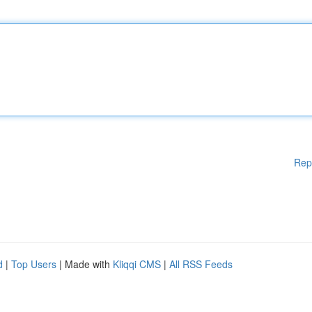
Rep
d
|
Top Users
| Made with
Kliqqi CMS
|
All RSS Feeds