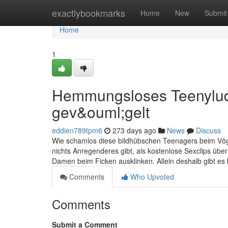
Home
exactlybookmarks
Home
New
Submit
Home
1
Hemmungsloses Teenylude
gev&ouml;gelt
eddien789tpm6
273 days ago
News
Discuss
Wie schamlos diese bildhübschen Teenagers beim Vögel
nichts Anregenderes gibt, als kostenlose Sexclips über
Damen beim Ficken ausklinken. Allein deshalb gibt es
Comments
Who Upvoted
Comments
Submit a Comment