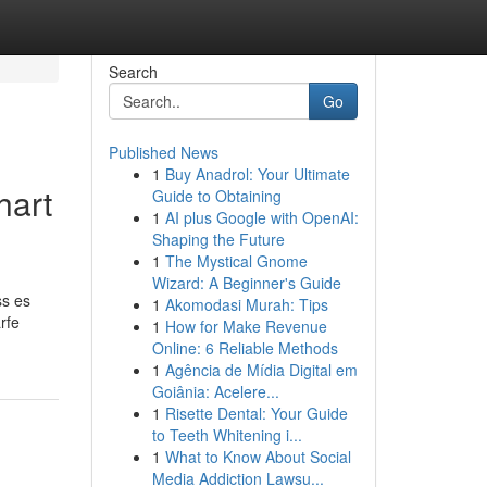
Search
Go
Published News
1
Buy Anadrol: Your Ultimate
hart
Guide to Obtaining
1
AI plus Google with OpenAI:
Shaping the Future
1
The Mystical Gnome
Wizard: A Beginner's Guide
ss es
1
Akomodasi Murah: Tips
rfe
1
How for Make Revenue
Online: 6 Reliable Methods
1
Agência de Mídia Digital em
Goiânia: Acelere...
1
Risette Dental: Your Guide
to Teeth Whitening i...
1
What to Know About Social
Media Addiction Lawsu...