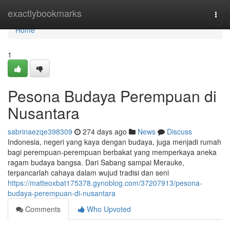
Home
exactlybookmarks
Togg
navi
Home
1
Pesona Budaya Perempuan di
Nusantara
sabrinaezqe398309
274 days ago
News
Discuss
Indonesia, negeri yang kaya dengan budaya, juga menjadi rumah
bagi perempuan-perempuan berbakat yang memperkaya aneka
ragam budaya bangsa. Dari Sabang sampai Merauke,
terpancarlah cahaya dalam wujud tradisi dan seni
https://matteoxbat175378.gynoblog.com/37207913/pesona-
budaya-perempuan-di-nusantara
Comments
Who Upvoted