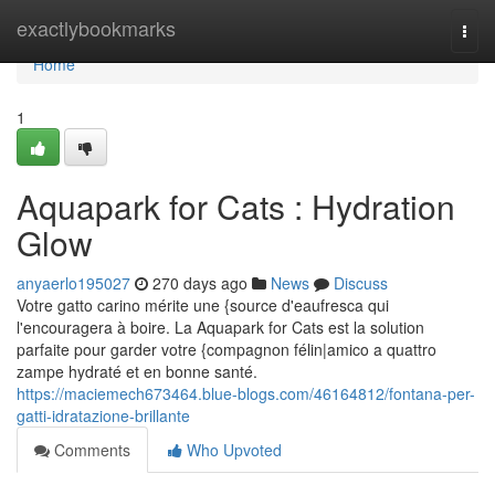
Home
exactlybookmarks
Togg
navi
Home
1
Aquapark for Cats : Hydration
Glow
anyaerlo195027
270 days ago
News
Discuss
Votre gatto carino mérite une {source d'eaufresca qui
l'encouragera à boire. La Aquapark for Cats est la solution
parfaite pour garder votre {compagnon félin|amico a quattro
zampe hydraté et en bonne santé.
https://maciemech673464.blue-blogs.com/46164812/fontana-per-
gatti-idratazione-brillante
Comments
Who Upvoted