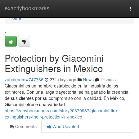
Home
exactlybookmarks
Togg
navi
Home
1
Protection by Giacomini
Extinguishers in Mexico
zubairodmw747766
271 days ago
News
Discuss
Giacomini es un nombre establecido en la industria de los
extintores. Con una larga trayectoria, se ha ganado la creencia
de sus clientes por su compromiso con la calidad. En México,
Giacomini ofrece una variedad
https://zanybookmarks.com/story20670937/giacomini-fire-
extinguishers-their-protection-in-mexico
Comments
Who Upvoted