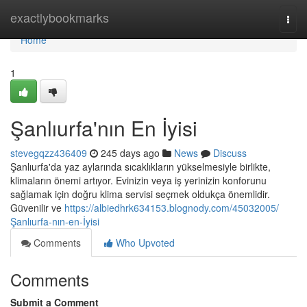
Home
exactlybookmarks
Togg
navi
Home
1
Şanlıurfa'nın En İyisi
stevegqzz436409
245 days ago
News
Discuss
Şanlıurfa'da yaz aylarında sıcaklıkların yükselmesiyle birlikte,
klimaların önemi artıyor. Evinizin veya iş yerinizin konforunu
sağlamak için doğru klima servisi seçmek oldukça önemlidir.
Güvenilir ve
https://albiedhrk634153.blognody.com/45032005/
Şanlıurfa-nın-en-İyisi
Comments
Who Upvoted
Comments
Submit a Comment