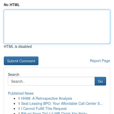
No HTML
HTML is disabled
Report Page
Search
Go
Published News
1
HH88: A Retrospective Analysis
1
Seat Leasing BPO: Your Affordable Call Center S...
1
I Cannot Fulfill This Request
1
Bật mí Song Thủ Lô MB Chính Xác Ngày