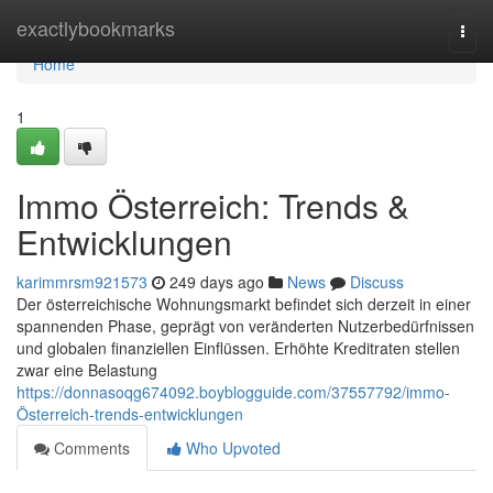
Home
exactlybookmarks
Togg
navi
Home
1
Immo Österreich: Trends &
Entwicklungen
karimmrsm921573
249 days ago
News
Discuss
Der österreichische Wohnungsmarkt befindet sich derzeit in einer
spannenden Phase, geprägt von veränderten Nutzerbedürfnissen
und globalen finanziellen Einflüssen. Erhöhte Kreditraten stellen
zwar eine Belastung
https://donnasoqg674092.boyblogguide.com/37557792/immo-
Österreich-trends-entwicklungen
Comments
Who Upvoted