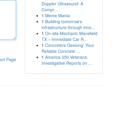
Doppler Ultrasound: A
Compr...
1
Meme Mania
1
Building tomorrow's
infrastructure through inno...
1
On-site Mechanic Mansfield
TX – Immediate Car R...
1
Concreters Geelong: Your
Reliable Concrete ...
1
America 250 Veterans:
ort Page
Investigative Reports on ...