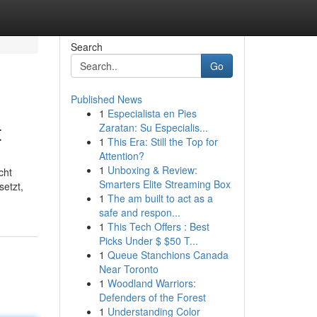
Search
Go
Published News
1
Especialista en Pies
t
Zaratan: Su Especialis...
1
This Era: Still the Top for
Attention?
1
Unboxing & Review:
cht
Smarters Elite Streaming Box
setzt,
1
The am built to act as a
safe and respon...
1
This Tech Offers : Best
Picks Under $ $50 T...
1
Queue Stanchions Canada
Near Toronto
1
Woodland Warriors:
Defenders of the Forest
1
Understanding Color