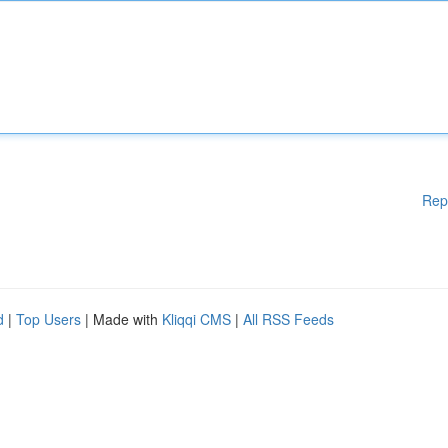
Rep
d
|
Top Users
| Made with
Kliqqi CMS
|
All RSS Feeds