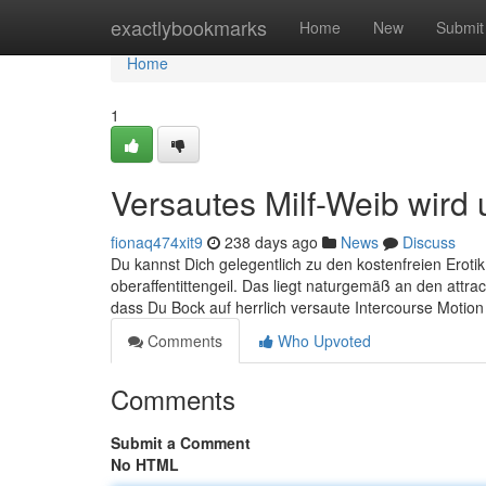
Home
exactlybookmarks
Home
New
Submit
Home
1
Versautes Milf-Weib wird 
fionaq474xit9
238 days ago
News
Discuss
Du kannst Dich gelegentlich zu den kostenfreien Erotik 
oberaffentittengeil. Das liegt naturgemäß an den attra
dass Du Bock auf herrlich versaute Intercourse Motion 
Comments
Who Upvoted
Comments
Submit a Comment
No HTML