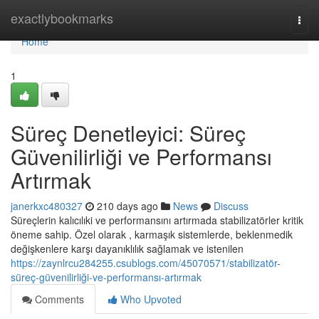
Home
exactlybookmarks
Togg
navi
Home
1
Süreç Denetleyici: Süreç
Güvenilirliği ve Performansı
Artırmak
janerkxc480327
210 days ago
News
Discuss
Süreçlerin kalıcılıki ve performansını artırmada stabilizatörler kritik
öneme sahip. Özel olarak , karmaşık sistemlerde, beklenmedik
değişkenlere karşı dayanıklılık sağlamak ve istenilen
https://zaynlrcu284255.csublogs.com/45070571/stabilizatör-
süreç-güvenilirliği-ve-performansı-artırmak
Comments
Who Upvoted