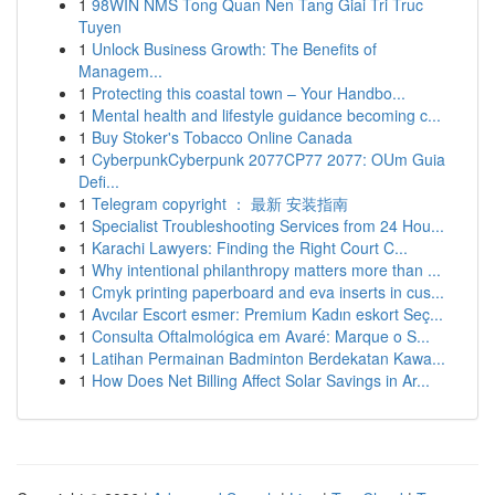
1
98WIN NMS Tong Quan Nen Tang Giai Tri Truc
Tuyen
1
Unlock Business Growth: The Benefits of
Managem...
1
Protecting this coastal town – Your Handbo...
1
Mental health and lifestyle guidance becoming c...
1
Buy Stoker's Tobacco Online Canada
1
CyberpunkCyberpunk 2077CP77 2077: OUm Guia
Defi...
1
Telegram copyright ： 最新 安装指南
1
Specialist Troubleshooting Services from 24 Hou...
1
Karachi Lawyers: Finding the Right Court C...
1
Why intentional philanthropy matters more than ...
1
Cmyk printing paperboard and eva inserts in cus...
1
Avcılar Escort esmer: Premium Kadın eskort Seç...
1
Consulta Oftalmológica em Avaré: Marque o S...
1
Latihan Permainan Badminton Berdekatan Kawa...
1
How Does Net Billing Affect Solar Savings in Ar...