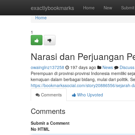
Home
exactlybookmarks
Home
New
Submit
Home
1
Narasi dan Perjuangan Pe
owainglnz137258
197 days ago
News
Discuss
Perempuan di provinsi-provinsi Indonesia memiliki s
kemajuan dalam berbagai bidang, mulai dari politik.
https://bookmarkssocial.com/story20886556/sejarah-d
Comments
Who Upvoted
Comments
Submit a Comment
No HTML