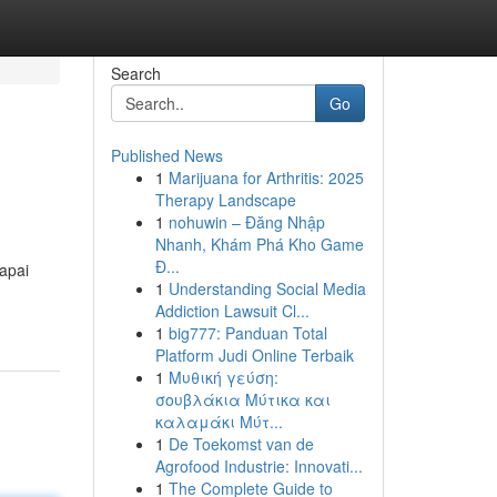
Search
Go
Published News
1
Marijuana for Arthritis: 2025
Therapy Landscape
1
nohuwin – Đăng Nhập
Nhanh, Khám Phá Kho Game
Đ...
apai
1
Understanding Social Media
Addiction Lawsuit Cl...
1
big777: Panduan Total
Platform Judi Online Terbaik
1
Μυθική γεύση:
σουβλάκια Μύτικα και
καλαμάκι Μύτ...
1
De Toekomst van de
Agrofood Industrie: Innovati...
1
The Complete Guide to