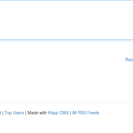
Rep
d
|
Top Users
| Made with
Kliqqi CMS
|
All RSS Feeds