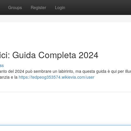
Groups
Register
Login
taici: Guida Completa 2024
ss
mpianto del 2024 può sembrare un labirinto, ma questa guida è qui per illu
ranzia e la
https://tedpeog353574.wikievia.com/user