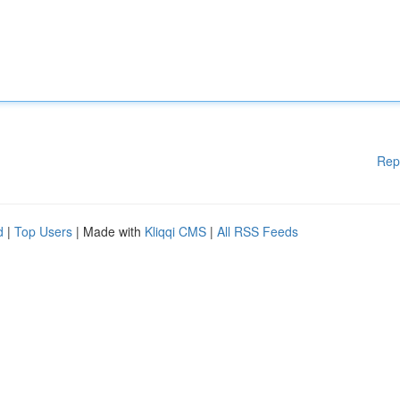
Rep
d
|
Top Users
| Made with
Kliqqi CMS
|
All RSS Feeds