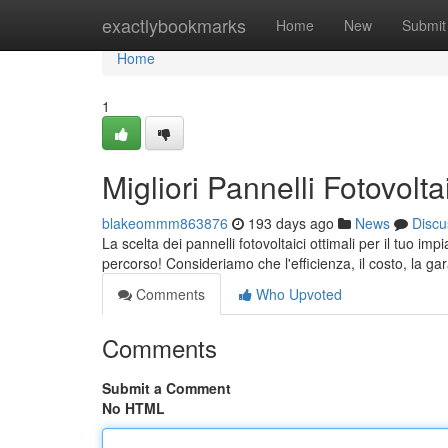
Home
exactlybookmarks
Home
New
Submit
Home
1
Migliori Pannelli Fotovol
blakeommm863876
193 days ago
News
Discu
La scelta dei pannelli fotovoltaici ottimali per il tuo i
percorso! Consideriamo che l'efficienza, il costo, la ga
Comments
Who Upvoted
Comments
Submit a Comment
No HTML