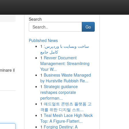
Search
Go
Published News
1
ساخت وبسایت با وردپرس:
کامل جامع
1
Revver Document
Management: Streamlining
Your W...
minare il
1
Business Waste Managed
by Hurstville Rubbish Re...
1
Strategic guidance
reshapes corporate
performan...
1
애드얼트 콘텐츠 플랫폼 고
객를 위한 디지털 스트...
1
Teal Mesh Lace High Neck
Top: A Figure-Flatteri...
1
Forging Destiny: A