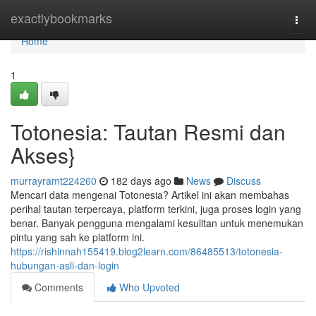
Home
exactlybookmarks
Togg
navi
Home
1
Totonesia: Tautan Resmi dan
Akses}
murrayramt224260
182 days ago
News
Discuss
Mencari data mengenai Totonesia? Artikel ini akan membahas
perihal tautan terpercaya, platform terkini, juga proses login yang
benar. Banyak pengguna mengalami kesulitan untuk menemukan
pintu yang sah ke platform ini.
https://rishinnah155419.blog2learn.com/86485513/totonesia-
hubungan-asli-dan-login
Comments
Who Upvoted