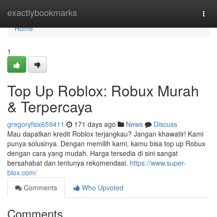
Home
exactlybookmarks
Togg
navi
Home
1
Top Up Roblox: Robux Murah
& Terpercaya
gregoryfsix659411
171 days ago
News
Discuss
Mau dapatkan kredit Roblox terjangkau? Jangan khawatir! Kami
punya solusinya. Dengan memilih kami, kamu bisa top up Robux
dengan cara yang mudah. Harga tersedia di sini sangat
bersahabat dan tentunya rekomendasi.
https://www.super-
blox.com/
Comments
Who Upvoted
Comments