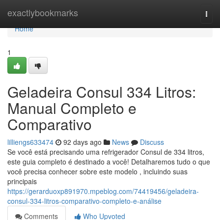
Home
exactlybookmarks
Togg
navi
Home
1
Geladeira Consul 334 Litros:
Manual Completo e
Comparativo
lilliengs633474
92 days ago
News
Discuss
Se você está precisando uma refrigerador Consul de 334 litros,
este guia completo é destinado a você! Detalharemos tudo o que
você precisa conhecer sobre este modelo , incluindo suas
principais
https://gerarduoxp891970.mpeblog.com/74419456/geladeira-
consul-334-litros-comparativo-completo-e-análise
Comments
Who Upvoted