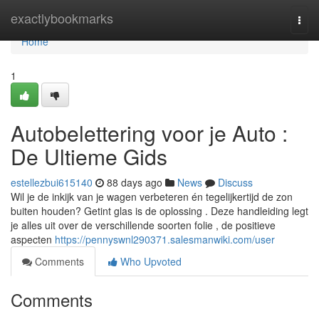
Home
exactlybookmarks
Togg
navi
Home
1
Autobelettering voor je Auto :
De Ultieme Gids
estellezbui615140
88 days ago
News
Discuss
Wil je de inkijk van je wagen verbeteren én tegelijkertijd de zon
buiten houden? Getint glas is de oplossing . Deze handleiding legt
je alles uit over de verschillende soorten folie , de positieve
aspecten
https://pennyswnl290371.salesmanwiki.com/user
Comments
Who Upvoted
Comments