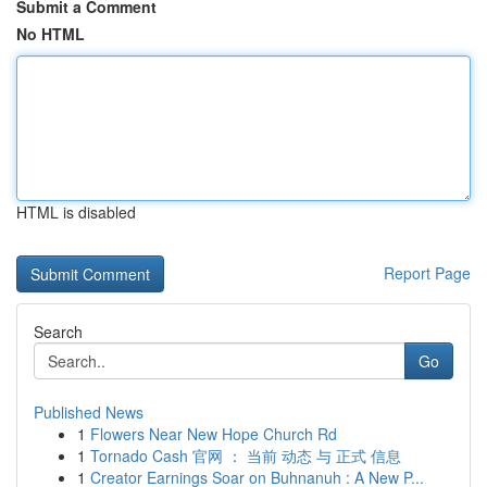
Submit a Comment
No HTML
HTML is disabled
Report Page
Search
Go
Published News
1
Flowers Near New Hope Church Rd
1
Tornado Cash 官网 ： 当前 动态 与 正式 信息
1
Creator Earnings Soar on Buhnanuh : A New P...