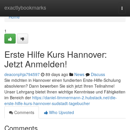
Home
exactlybookmarks
Togg
navi
Home
1
Erste Hilfe Kurs Hannover:
Jetzt Anmelden!
deaconphja794597
89 days ago
News
Discuss
Sie möchten in Hannover einen fundierten Erste-Hilfe-Schulung
absolvieren? Dann bewerben Sie sich jetzt Ihren Teilnahme!
Unser Lehrgang bietet Ihnen wichtige Kenntnisse und Fähigkeiten
im Bereich der
https://daniel-timmermann-2.hubstack.net/die-
erste-hilfe-kurs-hannover-sudstadt-tagebucher
Comments
Who Upvoted
Comments