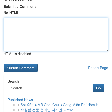
Submit a Comment
No HTML
HTML is disabled
Report Page
Search
Go
Published News
1
Soi Xiên 4 MB Chốt Cầu 3 Càng Miễn Phí Hôm H...
1
유월컴 전문 온라인 디자인 파트너