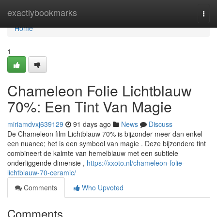
Home
exactlybookmarks
Togg
navi
Home
1
Chameleon Folie Lichtblauw
70%: Een Tint Van Magie
miriamdvxj639129
91 days ago
News
Discuss
De Chameleon film Lichtblauw 70% is bijzonder meer dan enkel
een nuance; het is een symbool van magie . Deze bijzondere tint
combineert de kalmte van hemelblauw met een subtiele
onderliggende dimensie ,
https://xxoto.nl/chameleon-folie-
lichtblauw-70-ceramic/
Comments
Who Upvoted
Comments