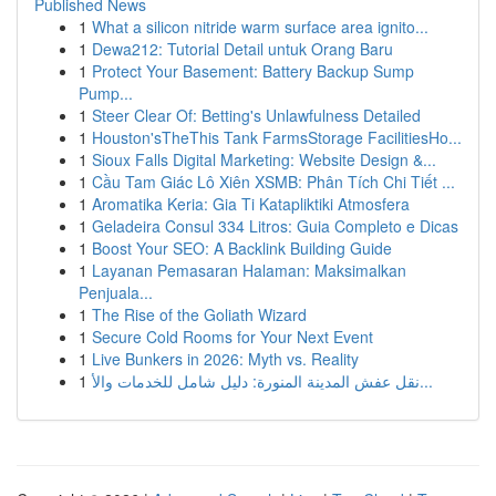
Published News
1
What a silicon nitride warm surface area ignito...
1
Dewa212: Tutorial Detail untuk Orang Baru
1
Protect Your Basement: Battery Backup Sump
Pump...
1
Steer Clear Of: Betting's Unlawfulness Detailed
1
Houston'sTheThis Tank FarmsStorage FacilitiesHo...
1
Sioux Falls Digital Marketing: Website Design &...
1
Cầu Tam Giác Lô Xiên XSMB: Phân Tích Chi Tiết ...
1
Aromatika Keria: Gia Ti Katapliktiki Atmosfera
1
Geladeira Consul 334 Litros: Guia Completo e Dicas
1
Boost Your SEO: A Backlink Building Guide
1
Layanan Pemasaran Halaman: Maksimalkan
Penjuala...
1
The Rise of the Goliath Wizard
1
Secure Cold Rooms for Your Next Event
1
Live Bunkers in 2026: Myth vs. Reality
1
نقل عفش المدينة المنورة: دليل شامل للخدمات والأ...