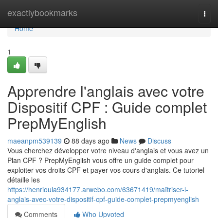
Home
exactlybookmarks
Togg
navi
Home
1
Apprendre l'anglais avec votre
Dispositif CPF : Guide complet
PrepMyEnglish
maeanpm539139
88 days ago
News
Discuss
Vous cherchez développer votre niveau d'anglais et vous avez un
Plan CPF ? PrepMyEnglish vous offre un guide complet pour
exploiter vos droits CPF et payer vos cours d'anglais. Ce tutoriel
détaille les
https://henrioula934177.arwebo.com/63671419/maîtriser-l-
anglais-avec-votre-dispositif-cpf-guide-complet-prepmyenglish
Comments
Who Upvoted